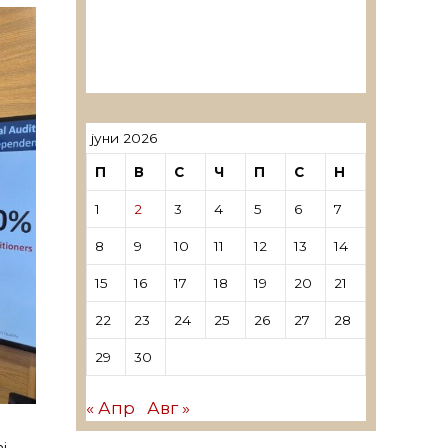
ревозори
Лиценцирани овластени
ревозори – трговци поединци
јуни 2026
П
В
С
Ч
П
С
Н
1
2
3
4
5
6
7
8
9
10
11
12
13
14
15
16
17
18
19
20
21
22
23
24
25
26
27
28
29
30
« Апр
Авг »
ј