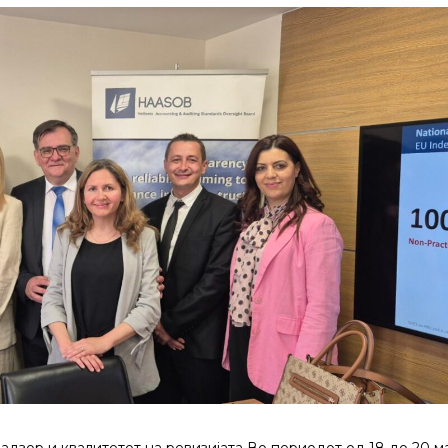
надзор и квалитетот на ревизијата Во периодот од 18 до 20 ма