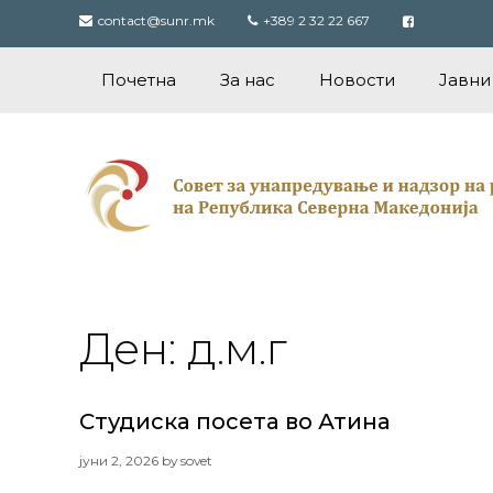
Skip
contact@sunr.mk
+389 2 32 22 667
to
content
Почетна
За нас
Новости
Јавни
Ден:
д.м.г
Студиска посета во Атина
јуни 2, 2026
by
sovet