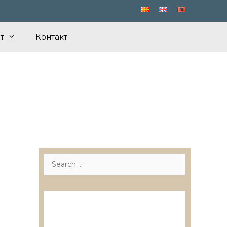
т
Контакт
Search
for:
Лиценцирани друштва за
ревизија
Лиценцирани овластени