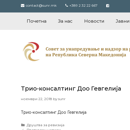
Skip
contact@sunr.mk
+389 2 32 22 667
to
content
Почетна
За нас
Новости
Јавни
Трио-консалтинг Доо Гевгелија
ноември 22, 2018
by
sunr
Трио-консалтинг Доо Гевгелија
Categories
Друштва за ревизија
Post
Претходен написи