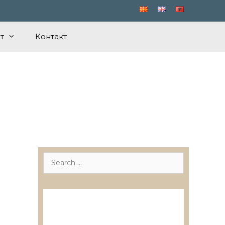
т
Контакт
Search
for:
Лиценцирани друштва за
ревизија
Лиценцирани овластени