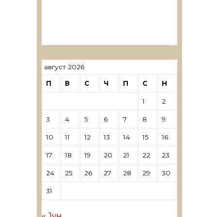
ревозори
Лиценцирани овластени
ревозори – трговци поединци
август 2026
П
В
С
Ч
П
С
Н
1
2
3
4
5
6
7
8
9
10
11
12
13
14
15
16
17
18
19
20
21
22
23
24
25
26
27
28
29
30
31
« Јун