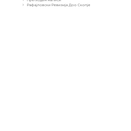
navigation
Рафајловски Ревизија Доо Скопје