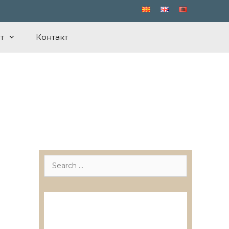
т
Контакт
Search
for:
Лиценцирани друштва за
ревизија
Лиценцирани овластени