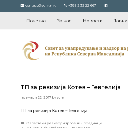
Skip
contact@sunr.mk
+389 2 32 22 667
to
content
Почетна
За нас
Новости
Јавни
ТП за ревизија Котев – Гевгелија
ноември 22, 2017
by
sunr
ТП за ревизија Котев – Гевгелија
Categories
Овластени ревизори трговци - поединци
Post
ТП Ревизија Стојчевски – Куманово