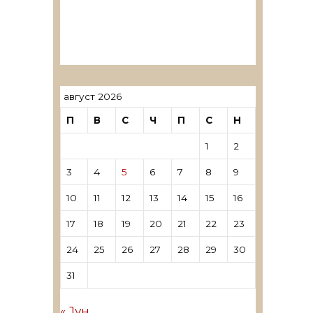
ревозори
Лиценцирани овластени
ревозори – трговци поединци
август 2026
П
В
С
Ч
П
С
Н
1
2
3
4
5
6
7
8
9
10
11
12
13
14
15
16
17
18
19
20
21
22
23
24
25
26
27
28
29
30
31
« Јун