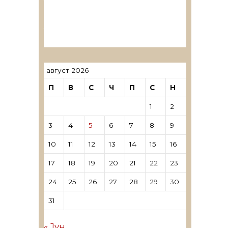
ревозори
Лиценцирани овластени
ревозори – трговци поединци
август 2026
П
В
С
Ч
П
С
Н
1
2
3
4
5
6
7
8
9
10
11
12
13
14
15
16
17
18
19
20
21
22
23
24
25
26
27
28
29
30
31
« Јун