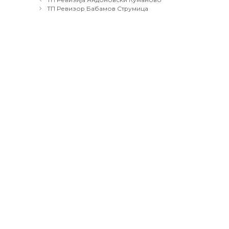
navigation
ТП Ревизор Бабамов Струмица