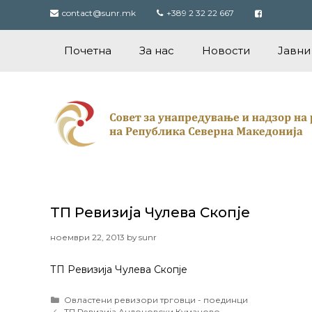
Skip
contact@sunr.mk
+389 2 32 22 667
to
content
Почетна
За нас
Новости
Јавни
ТП Ревизија Чулева Скопје
ноември 22, 2013
by
sunr
ТП Ревизија Чулева Скопје
Categories
Овластени ревизори трговци - поединци
Post
ТП Ревизија Андоновски Куманово