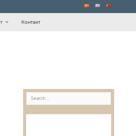
т
Контакт
Search
for:
Лиценцирани друштва за
ревизија
Лиценцирани овластени