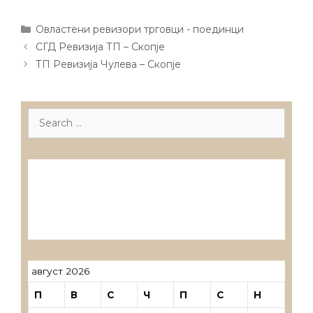
Categories
Овластени ревизори трговци - поединци
Post
СГД Ревизија ТП – Скопје
navigation
ТП Ревизија Чулева – Скопје
Search
for:
Лиценцирани друштва за ревизија
Лиценцирани овластени ревозори
Лиценцирани овластени ревозори –
трговци поединци
август 2026
П
В
С
Ч
П
С
Н