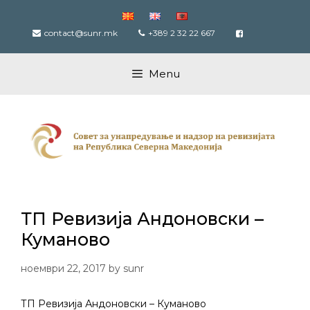
Skip
to
contact@sunr.mk
+389 2 32 22 667
content
Menu
ТП Ревизија Андоновски –
Куманово
ноември 22, 2017
by
sunr
ТП Ревизија Андоновски – Куманово