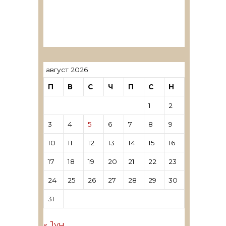
ревозори
Лиценцирани овластени
ревозори – трговци поединци
август 2026
П
В
С
Ч
П
С
Н
1
2
3
4
5
6
7
8
9
10
11
12
13
14
15
16
17
18
19
20
21
22
23
24
25
26
27
28
29
30
31
« Јун