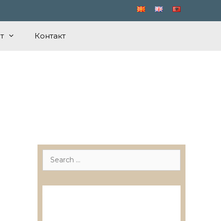
т
Контакт
Search
for:
Лиценцирани друштва за
ревизија
Лиценцирани овластени