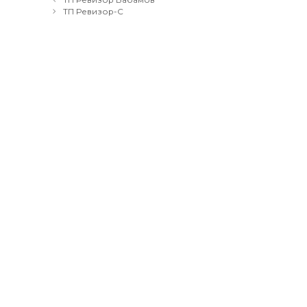
navigation
ТП Ревизор-С