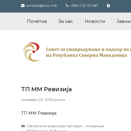
Skip
contact@sunr.mk
+389 2 32 22 667
to
content
Почетна
За нас
Новости
Јавни
ТП ММ Ревизија
ноември 22, 2015
by
sunr
ТП ММ Ревизија
Categories
Овластени ревизори трговци - поединци
Post
ТП Ревизор Бабамов