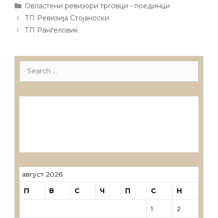
Categories
Овластени ревизори трговци - поединци
Post
ТП Ревизија Стојаноски
navigation
ТП Ранѓеловиќ
Search
for:
Лиценцирани друштва за ревизија
Лиценцирани овластени ревозори
Лиценцирани овластени ревозори –
трговци поединци
август 2026
П
В
С
Ч
П
С
Н
1
2