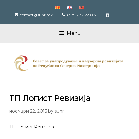
Skip
to
contact@sunr.mk
+389 2 32 22 667
content
Menu
ТП Логист Ревизија
ноември 22, 2015
by
sunr
ТП Логист Ревизија