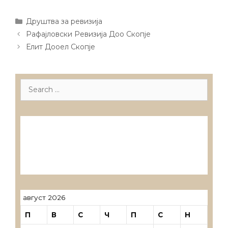
Categories
Друштва за ревизија
Post
Рафајловски Ревизија Доо Скопје
navigation
Елит Дооел Скопје
Search
for:
Лиценцирани друштва за ревизија
Лиценцирани овластени ревозори
Лиценцирани овластени ревозори –
трговци поединци
август 2026
П
В
С
Ч
П
С
Н