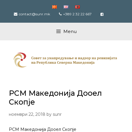
Skip
to
contact@sunr.mk
+389 2 32 22 667
content
Menu
РСМ Македонија Дооел
Скопје
ноември 22, 2018
by
sunr
РСМ Македонија Дооел Скопје