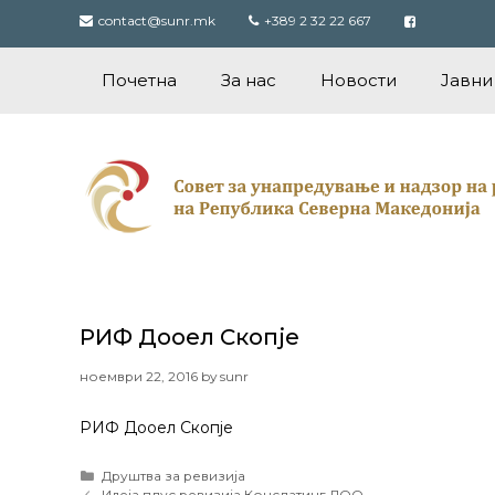
Skip
contact@sunr.mk
+389 2 32 22 667
to
content
Почетна
За нас
Новости
Јавни
РИФ Дооел Скопје
ноември 22, 2016
by
sunr
РИФ Дооел Скопје
Categories
Друштва за ревизија
Post
Идеја плус ревизија Конслатинг ДОО