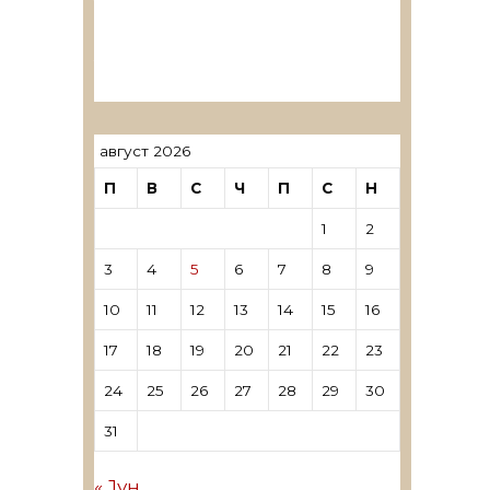
ревозори
Лиценцирани овластени
ревозори – трговци поединци
август 2026
П
В
С
Ч
П
С
Н
1
2
3
4
5
6
7
8
9
10
11
12
13
14
15
16
17
18
19
20
21
22
23
24
25
26
27
28
29
30
31
« Јун