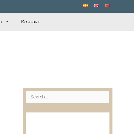
т
Контакт
Search
for:
Лиценцирани друштва за
ревизија
Лиценцирани овластени