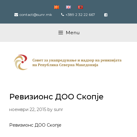
Skip
to
contact@sunr.mk
+389 2 32 22 667
content
Menu
Ревизионс ДОО Скопје
ноември 22, 2015
by
sunr
Ревизионс ДОО Скопје