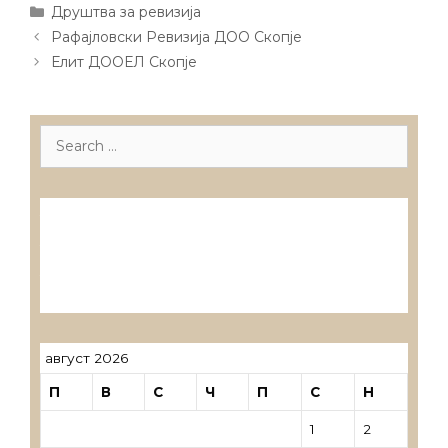
Categories
Друштва за ревизија
Post
Рафајловски Ревизија ДОО Скопје
navigation
Елит ДООЕЛ Скопје
Search
for:
Лиценцирани друштва за ревизија
Лиценцирани овластени ревозори
Лиценцирани овластени ревозори –
трговци поединци
август 2026
П
В
С
Ч
П
С
Н
1
2