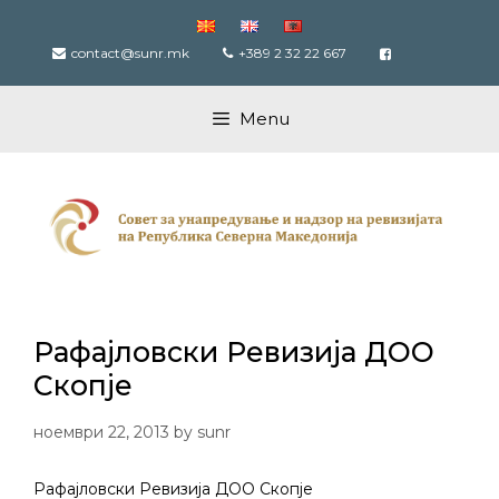
Skip
to
contact@sunr.mk
+389 2 32 22 667
content
Menu
Рафајловски Ревизија ДОО
Скопје
ноември 22, 2013
by
sunr
Рафајловски Ревизија ДОО Скопје