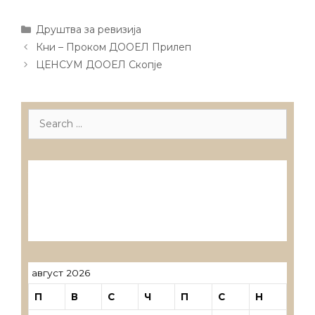
Categories
Друштва за ревизија
Post
Кни – Проком ДООЕЛ Прилеп
navigation
ЦЕНСУМ ДООЕЛ Скопје
Search
for:
Лиценцирани друштва за ревизија
Лиценцирани овластени ревозори
Лиценцирани овластени ревозори –
трговци поединци
август 2026
П
В
С
Ч
П
С
Н