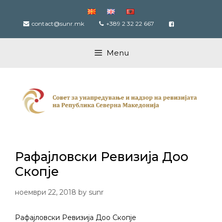
Skip
to
contact@sunr.mk
+389 2 32 22 667
content
Menu
Рафајловски Ревизија Доо
Скопје
ноември 22, 2018
by
sunr
Рафајловски Ревизија Доо Скопје