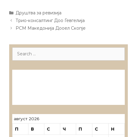
Categories
Друштва за ревизија
Post
Трио-консалтинг Доо Гевгелија
navigation
РСМ Македонија Дооел Скопје
Search
for:
Лиценцирани друштва за ревизија
Лиценцирани овластени ревозори
Лиценцирани овластени ревозори –
трговци поединци
август 2026
П
В
С
Ч
П
С
Н