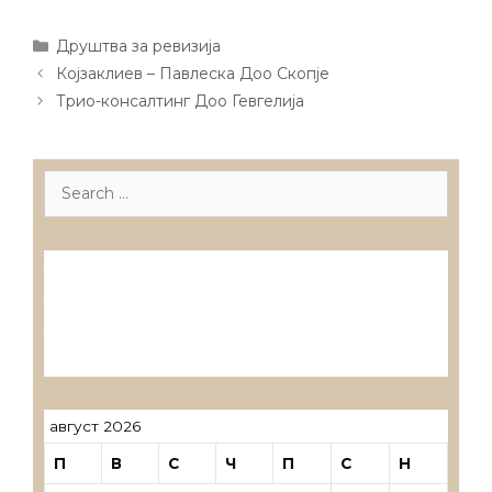
Categories
Друштва за ревизија
Post
Којзаклиев – Павлеска Доо Скопје
navigation
Трио-консалтинг Доо Гевгелија
Search
for:
Лиценцирани друштва за ревизија
Лиценцирани овластени ревозори
Лиценцирани овластени ревозори –
трговци поединци
август 2026
П
В
С
Ч
П
С
Н