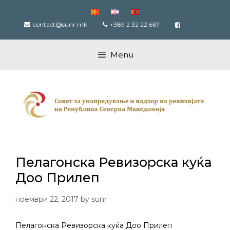
Skip
to
contact@sunr.mk
+389 2 32 22 667
content
Menu
Пелагонска Ревизорска куќа
Доо Прилеп
ноември 22, 2017
by
sunr
Пелагонска Ревизорска куќа Доо Прилеп