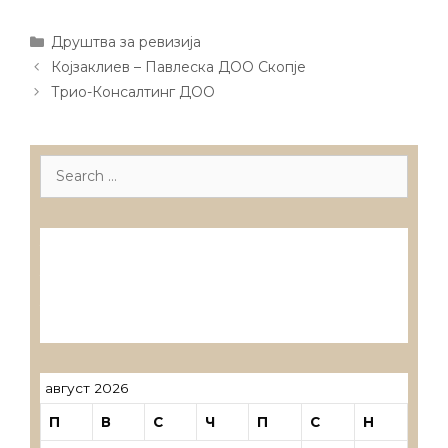
Categories
Друштва за ревизија
Post
Којзаклиев – Павлеска ДОО Скопје
navigation
Трио-Консалтинг ДОО
Search
for:
Лиценцирани друштва за ревизија
Лиценцирани овластени ревозори
Лиценцирани овластени ревозори –
трговци поединци
август 2026
П
В
С
Ч
П
С
Н