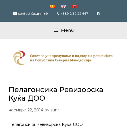
Skip
to
contact@sunr.mk
+389 2 32 22 667
content
Menu
Пелагонсика Ревизорска
Куќа ДОО
ноември 22, 2014
by
sunr
Пелагонсика Ревизорска Куќа ДОО