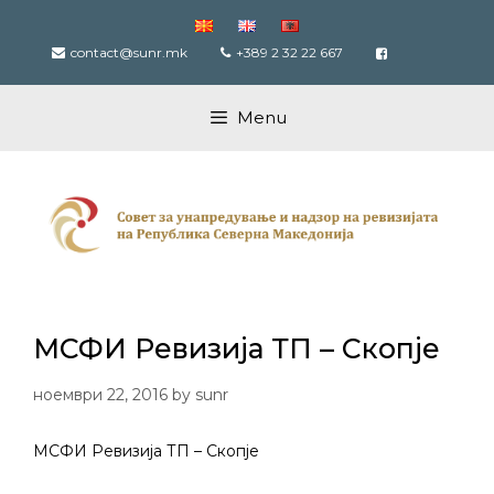
Skip
to
contact@sunr.mk
+389 2 32 22 667
content
Menu
МСФИ Ревизија ТП – Скопје
ноември 22, 2016
by
sunr
МСФИ Ревизија ТП – Скопје