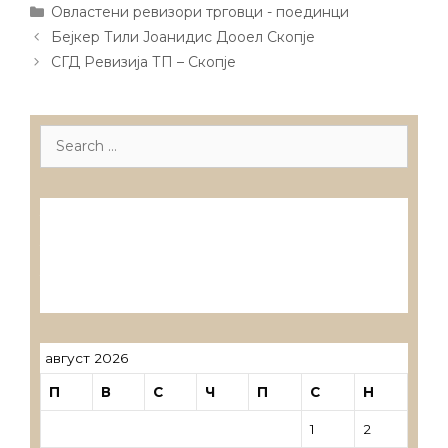
Categories
Овластени ревизори трговци - поединци
Post
Бејкер Тили Јоанидис Дооел Скопје
navigation
СГД Ревизија ТП – Скопје
Search
for:
Лиценцирани друштва за ревизија
Лиценцирани овластени ревозори
Лиценцирани овластени ревозори –
трговци поединци
август 2026
П
В
С
Ч
П
С
Н
1
2