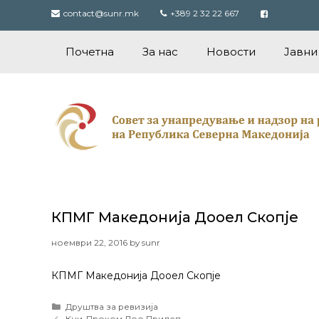
Skip
contact@sunr.mk
+389 2 32 22 667
to
content
Почетна
За нас
Новости
Јавни
КПМГ Македонија Дооел Скопје
ноември 22, 2016
by
sunr
КПМГ Македонија Дооел Скопје
Categories
Друштва за ревизија
Post
Кни-Проком Доо Прилеп