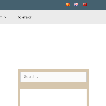
т
Контакт
Search
for:
Лиценцирани друштва за
ревизија
Лиценцирани овластени