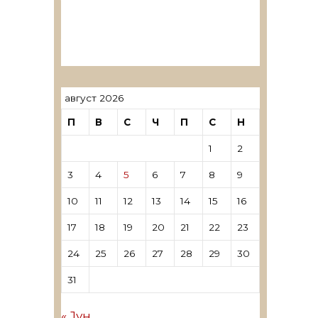
ревозори
Лиценцирани овластени
ревозори – трговци поединци
август 2026
П
В
С
Ч
П
С
Н
1
2
3
4
5
6
7
8
9
10
11
12
13
14
15
16
17
18
19
20
21
22
23
24
25
26
27
28
29
30
31
« Јун