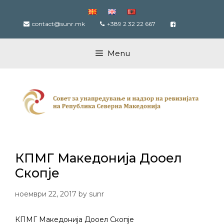
Skip
to
contact@sunr.mk
+389 2 32 22 667
content
Menu
КПМГ Македонија Дооел
Скопје
ноември 22, 2017
by
sunr
КПМГ Македонија Дооел Скопје