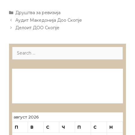
Categories
Друштва за ревизија
Post
Аудит Македонија Доо Скопје
navigation
Делоит ДОО Скопје
Search
for:
Лиценцирани друштва за ревизија
Лиценцирани овластени ревозори
Лиценцирани овластени ревозори –
трговци поединци
август 2026
П
В
С
Ч
П
С
Н