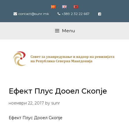
Skip
to
contact@sunr.mk
+389 2 32 22 667
content
Menu
Ефект Плус Дооел Скопје
ноември 22, 2017
by
sunr
Ефект Плус Дооел Скопје