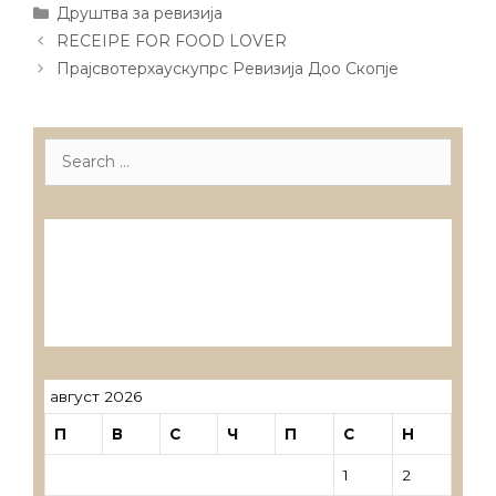
Categories
Друштва за ревизија
Post
RECEIPE FOR FOOD LOVER
navigation
Прајсвотерхаускупрс Ревизија Доо Скопје
Search
for:
Лиценцирани друштва за ревизија
Лиценцирани овластени ревозори
Лиценцирани овластени ревозори –
трговци поединци
август 2026
П
В
С
Ч
П
С
Н
1
2