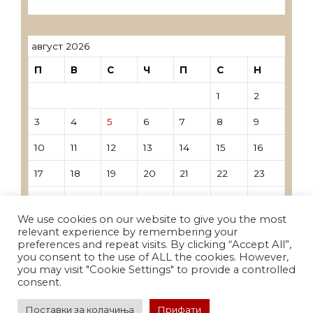
трговци поединци
август 2026
П
В
С
Ч
П
С
Н
1
2
3
4
5
6
7
8
9
10
11
12
13
14
15
16
17
18
19
20
21
22
23
24
25
26
27
28
29
30
We use cookies on our website to give you the most
31
relevant experience by remembering your
preferences and repeat visits. By clicking “Accept All”,
you consent to the use of ALL the cookies. However,
« Јун
you may visit "Cookie Settings" to provide a controlled
consent.
Поставки за колачиња
Прифати