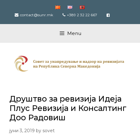
Skip
to
contact@sunr.mk
+389 2 32 22 667
content
Menu
Друштво за ревизија Идеја
Плус Ревизија и Консалтинг
Доо Радовиш
јуни 3, 2019
by
sovet