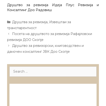
Друштво за ревизија Идеја Плус Ревизија и
Консалтинг Доо Радовиш
Categories
Друштва за ревизија
,
Извештаи за
транспарентност
Post
Посета на друштвото за ревизија Рафајловски
navigation
ревизија ДОО Скопје
Друштво за ревизорски, книговодствен и
даночен консалтинг ЈВК Доо Скопје
Search
for:
Лиценцирани друштва за ревизија
Лиценцирани овластени ревозори
Лиценцирани овластени ревозори –