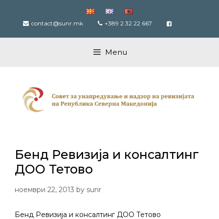
Skip
to
contact@sunr.mk
+389 2 32 22 667
content
Menu
Бенд Ревизија и консалтинг
ДОО Тетово
ноември 22, 2013
by
sunr
Бенд Ревизија и консалтинг ДОО Тетово