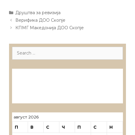
Categories
Друштва за ревизија
Post
Верифика ДОО Скопје
navigation
КПМГ Македонија ДОО Скопје
Search
for:
Лиценцирани друштва за ревизија
Лиценцирани овластени ревозори
Лиценцирани овластени ревозори –
трговци поединци
август 2026
П
В
С
Ч
П
С
Н