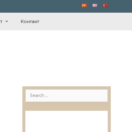
т
Контакт
Search
for:
Лиценцирани друштва за
ревизија
Лиценцирани овластени