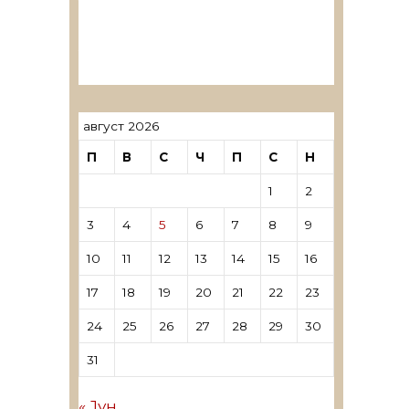
ревозори
Лиценцирани овластени
ревозори – трговци поединци
август 2026
П
В
С
Ч
П
С
Н
1
2
3
4
5
6
7
8
9
10
11
12
13
14
15
16
17
18
19
20
21
22
23
24
25
26
27
28
29
30
31
« Јун