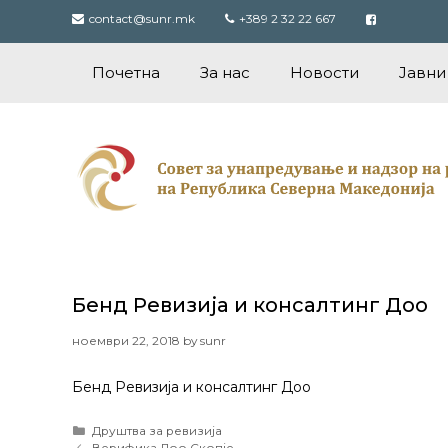
Skip
contact@sunr.mk
+389 2 32 22 667
to
content
Почетна
За нас
Новости
Јавни
Бенд Ревизија и консалтинг Доо
ноември 22, 2018
by
sunr
Бенд Ревизија и консалтинг Доо
Categories
Друштва за ревизија
Post
Верифика Доо Скопје