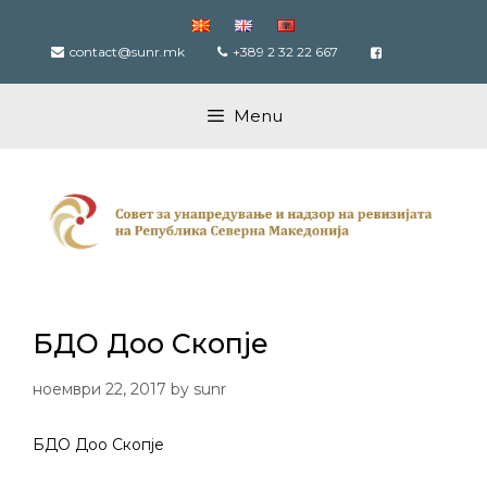
Skip
to
contact@sunr.mk
+389 2 32 22 667
content
Menu
БДО Доо Скопје
ноември 22, 2017
by
sunr
БДО Доо Скопје