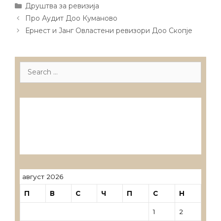
Categories
Друштва за ревизија
Post
Про Аудит Доо Куманово
navigation
Ернест и Јанг Овластени ревизори Доо Скопје
Search
for:
Лиценцирани друштва за ревизија
Лиценцирани овластени ревозори
Лиценцирани овластени ревозори –
трговци поединци
август 2026
П
В
С
Ч
П
С
Н
1
2