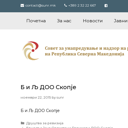
Skip
contact@sunr.mk
+389 2 32 22 667
to
content
Почетна
За нас
Новости
Јавни
Б и Љ ДОО Скопје
ноември 22, 2015
by
sunr
Б и Љ ДОО Скопје
Categories
Друштва за ревизија
Post
Ернест и Јанг Овластени Ревизори ДОО Скопје