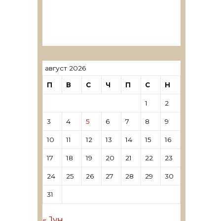
ревозори
Лиценцирани овластени
ревозори – трговци поединци
август 2026
П
В
С
Ч
П
С
Н
1
2
3
4
5
6
7
8
9
10
11
12
13
14
15
16
17
18
19
20
21
22
23
24
25
26
27
28
29
30
31
« Јун