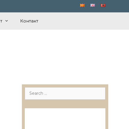
т
Контакт
Search
for:
Лиценцирани друштва за
ревизија
Лиценцирани овластени