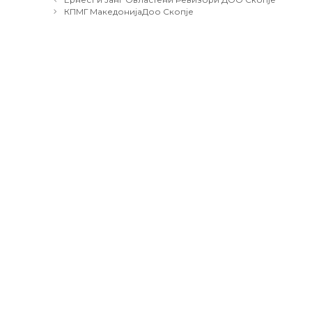
navigation
КПМГ МакедонијаДоо Скопје