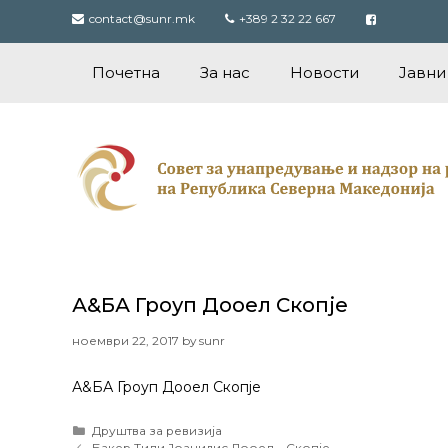
Skip
contact@sunr.mk
+389 2 32 22 667
to
content
Почетна
За нас
Новости
Јавни
А&БА Гроуп Дооел Скопје
ноември 22, 2017
by
sunr
А&БА Гроуп Дооел Скопје
Categories
Друштва за ревизија
Post
Бакер Тили Јоанидис Дооел – Скопје