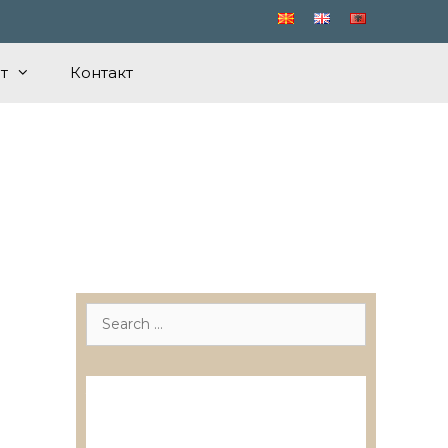
т
Контакт
Search
for:
Лиценцирани друштва за
ревизија
Лиценцирани овластени