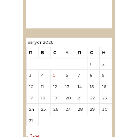
ревозори
Лиценцирани овластени
ревозори – трговци поединци
август 2026
П
В
С
Ч
П
С
Н
1
2
3
4
5
6
7
8
9
10
11
12
13
14
15
16
17
18
19
20
21
22
23
24
25
26
27
28
29
30
31
« Јун