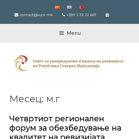
Skip
to
contact@sunr.mk
+389 2 32 22 667
content
Menu
Месец:
м.г
Четвртиот регионален
форум за обезбедување на
квалитет на ревизијата