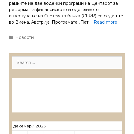
рамките на две водечки програми на Центарот за
реформа на финансиското и одржливото
известување на Светската банка (CFRR) со седиште
во Виена, Австрија: Програмата „Пат …
Read more
Categories
Новости
Search
for:
Лиценцирани друштва за ревизија
Лиценцирани овластени ревозори
Лиценцирани овластени ревозори –
трговци поединци
декември 2025