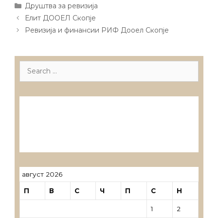
Categories
Друштва за ревизија
Post
Елит ДООЕЛ Скопје
navigation
Ревизија и финансии РИФ Дооел Скопје
Search
for:
Лиценцирани друштва за ревизија
Лиценцирани овластени ревозори
Лиценцирани овластени ревозори –
трговци поединци
август 2026
П
В
С
Ч
П
С
Н
1
2