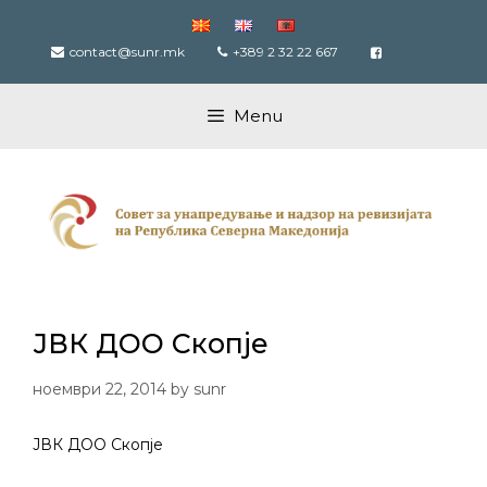
Skip
to
contact@sunr.mk
+389 2 32 22 667
content
Menu
ЈВК ДОО Скопје
ноември 22, 2014
by
sunr
ЈВК ДОО Скопје